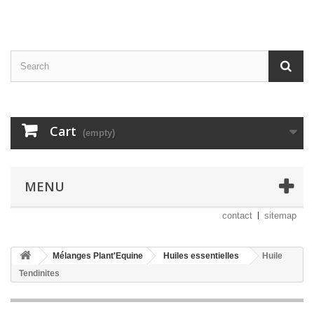
Cart
(empty)
MENU
contact
sitemap
Mélanges Plant'Equine
Huiles essentielles
Huile
Tendinites