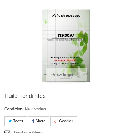
View larger
Huile Tendinites
Condition:
New product
Tweet
Share
Google+
Send to a friend