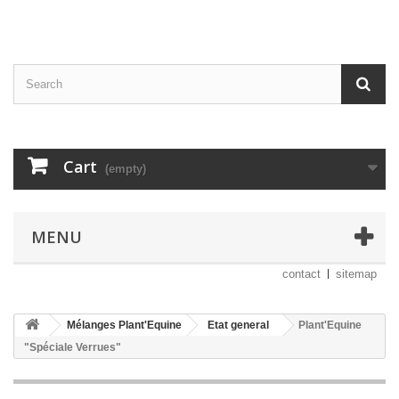
Cart
(empty)
MENU
contact
sitemap
Mélanges Plant'Equine
Etat general
Plant'Equine
"Spéciale Verrues"