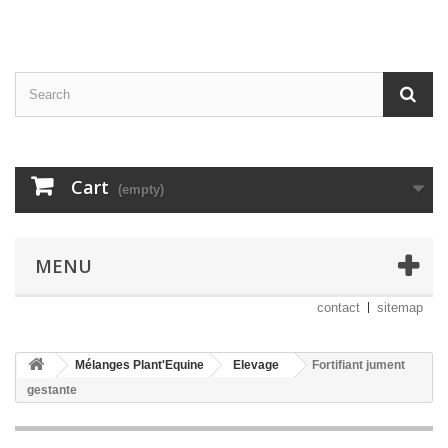
Cart
(empty)
MENU
contact
sitemap
Mélanges Plant'Equine
Elevage
Fortifiant jument
gestante