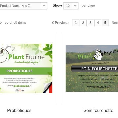
Show
per page
Product Name: A to Z
12
 - 59 of 59 items
Previous
1
2
3
4
5
Nex
Probiotiques
Soin fourchette