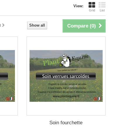
View:
Grid
List
t
Show all
Compare (
0
)
Soin fourchette