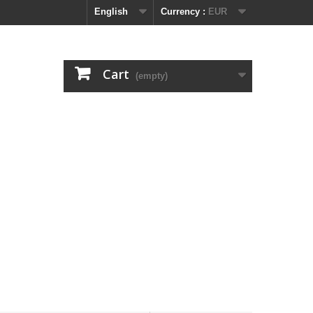
English
Currency :
EUR
Cart
(empty)