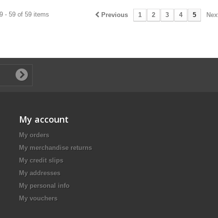
 - 59 of 59 items
Previous
1
2
3
4
5
Nex
My account
My orders
My merchandise returns
My credit slips
My addresses
My personal info
My vouchers