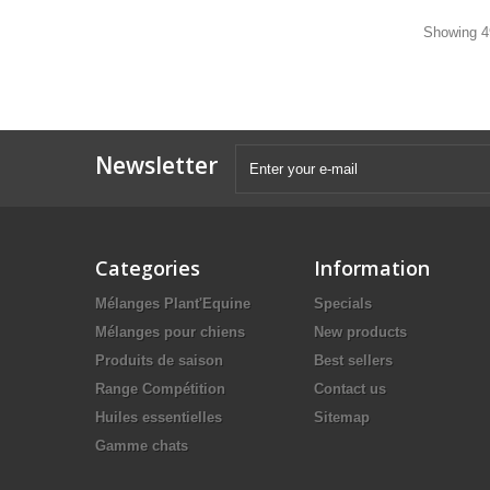
Showing 49
Newsletter
Categories
Information
Mélanges Plant'Equine
Specials
Mélanges pour chiens
New products
Produits de saison
Best sellers
Range Compétition
Contact us
Huiles essentielles
Sitemap
Gamme chats