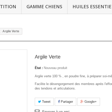
TITION
GAMME CHIENS
HUILES ESSENTIE
Argile Verte
Argile Verte
État :
Nouveau produit
Argile verte 100 % , en poudre fine, à préparer soi-m
Facilite le désengorgement des membres après l'effor
des tendons et articulations.
Tweet
Partager
Google+
Envoyer à un ami