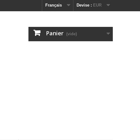
Français
Devise :
EUR
Panier
(vide)